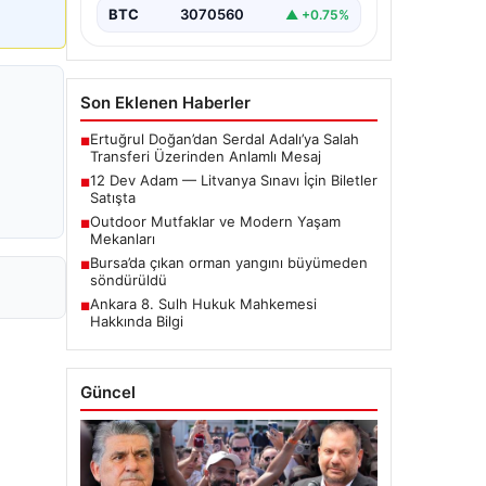
BTC
3070560
▲ +0.75%
Son Eklenen Haberler
Ertuğrul Doğan’dan Serdal Adalı’ya Salah
■
Transferi Üzerinden Anlamlı Mesaj
12 Dev Adam — Litvanya Sınavı İçin Biletler
■
Satışta
Outdoor Mutfaklar ve Modern Yaşam
■
Mekanları
Bursa’da çıkan orman yangını büyümeden
■
söndürüldü
Ankara 8. Sulh Hukuk Mahkemesi
■
Hakkında Bilgi
Güncel