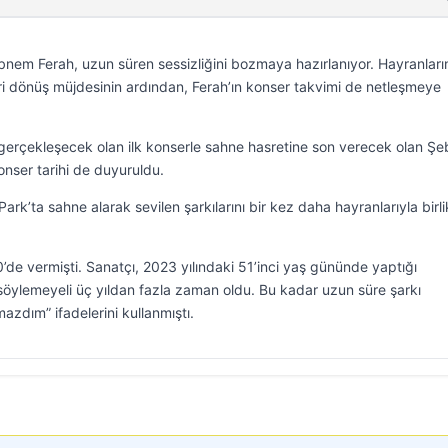
bnem Ferah, uzun süren sessizliğini bozmaya hazırlanıyor. Hayranları
i dönüş müjdesinin ardından, Ferah’ın konser takvimi de netleşmeye
 gerçekleşecek olan ilk konserle sahne hasretine son verecek olan Ş
konser tarihi de duyuruldu.
ark’ta sahne alarak sevilen şarkılarını bir kez daha hayranlarıyla birli
de vermişti. Sanatçı, 2023 yılındaki 51’inci yaş gününde yaptığı
ı söylemeyeli üç yıldan fazla zaman oldu. Bu kadar uzun süre şarkı
dım” ifadelerini kullanmıştı.