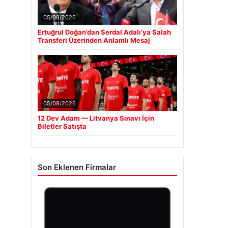
05/08/2026
Ertuğrul Doğan’dan Serdal Adalı’ya Salah
Transferi Üzerinden Anlamlı Mesaj
05/08/2026
12 Dev Adam — Litvanya Sınavı İçin
Biletler Satışta
Son Eklenen Firmalar