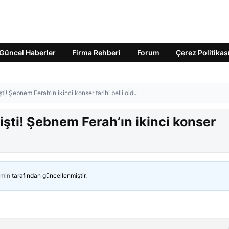
Güncel Haberler
Firma Rehberi
Forum
Çerez Politikas
ti! Şebnem Ferah’ın ikinci konser tarihi belli oldu
işti! Şebnem Ferah’ın ikinci konser
min
tarafından güncellenmiştir.