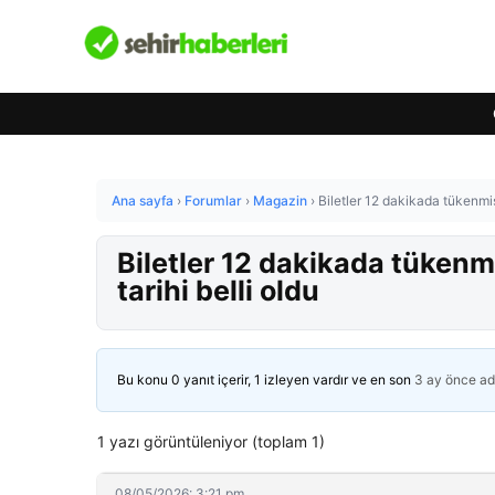
Ana sayfa
›
Forumlar
›
Magazin
›
Biletler 12 dakikada tükenmiş
Biletler 12 dakikada tükenm
tarihi belli oldu
Bu konu 0 yanıt içerir, 1 izleyen vardır ve en son
3 ay önce
ad
1 yazı görüntüleniyor (toplam 1)
08/05/2026: 3:21 pm