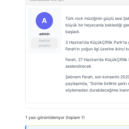
Türk rock müziğinin güçlü sesi Şe
A
büyük bir heyecanla beklediği ger
başladı.
admin
Anahtar
3 Haziran’da KüçükÇiftlik Park’ta
yönetici
Ferah’ın yoğun ilgi üzerine ikinci 
Ferah, 27 Haziran’da KüçükÇiftlik P
seslendirecek.
Şebnem Ferah, son konserini 2020’
paylaşımda, “Sizinle birlikte şark
söylemeden durabileceğime inanmaz
1 yazı görüntüleniyor (toplam 1)