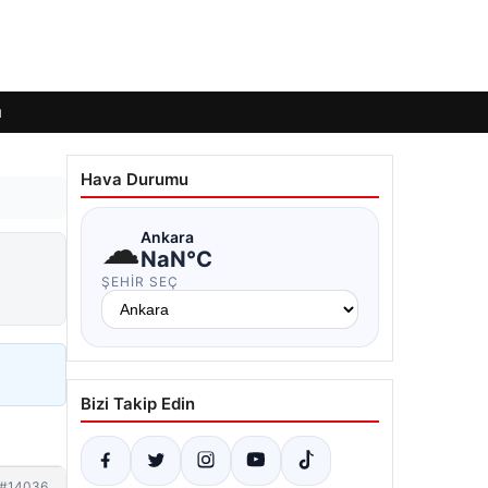
ı
Hava Durumu
☁
Ankara
NaN°C
ŞEHIR SEÇ
Bizi Takip Edin
#14036