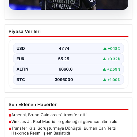
07.08.2026
Vinicius Jr. Real Madrid ile geleceğini
Piyasa Verileri
güvence altına aldı
Avrupa'nın transfer dedikodularının odağında yer alan
Vinicius Junior için beklenen karar açıklandı. Real
USD
47.74
▲ +0.18%
Madrid,…
EUR
55.25
▲ +0.32%
ALTIN
6660.6
▲ +2.59%
BTC
3096000
▲ +1.00%
Son Eklenen Haberler
Arsenal, Bruno Guimaraes’i transfer etti
■
Vinicius Jr. Real Madrid ile geleceğini güvence altına aldı
■
Transfer Krizi Soruşturmaya Dönüştü: Burhan Can Terzi
■
Hakkında Resmi İşlem Başlatıldı