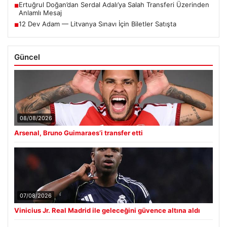
Ertuğrul Doğan’dan Serdal Adalı’ya Salah Transferi Üzerinden
■
Anlamlı Mesaj
12 Dev Adam — Litvanya Sınavı İçin Biletler Satışta
■
Güncel
08/08/2026
Arsenal, Bruno Guimaraes’i transfer etti
07/08/2026
Vinicius Jr. Real Madrid ile geleceğini güvence altına aldı