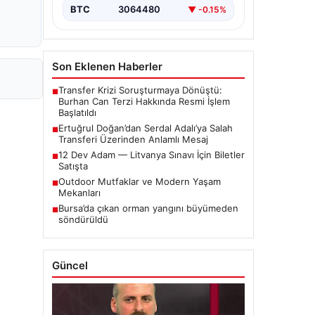
BTC
3064480
▼ -0.15%
Son Eklenen Haberler
Transfer Krizi Soruşturmaya Dönüştü:
■
Burhan Can Terzi Hakkında Resmi İşlem
Başlatıldı
Ertuğrul Doğan’dan Serdal Adalı’ya Salah
■
Transferi Üzerinden Anlamlı Mesaj
12 Dev Adam — Litvanya Sınavı İçin Biletler
■
Satışta
Outdoor Mutfaklar ve Modern Yaşam
■
Mekanları
Bursa’da çıkan orman yangını büyümeden
■
söndürüldü
Güncel