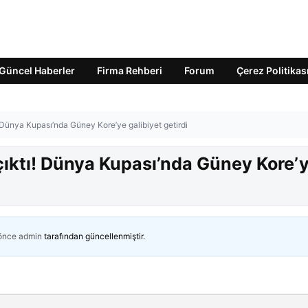
Güncel Haberler
Firma Rehberi
Forum
Çerez Politikas
! Dünya Kupası’nda Güney Kore’ye galibiyet getirdi
 çıktı! Dünya Kupası’nda Güney Kore’
 önce
admin
tarafından güncellenmiştir.