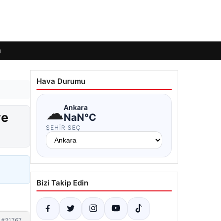
ı
Hava Durumu
☁
Ankara
ye
NaN°C
ŞEHIR SEÇ
Bizi Takip Edin
#21767