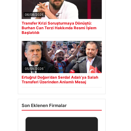
06/08/2026
Transfer Krizi Soruşturmaya Dönüştü:
Burhan Can Terzi Hakkında Resmi İşlem
Başlatıldı
05/08/2026
Ertuğrul Doğan’dan Serdal Adalı’ya Salah
Transferi Üzerinden Anlamlı Mesaj
Son Eklenen Firmalar