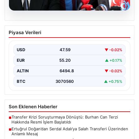
05.08.2026
Ertuğrul Doğan’dan Serdal Adalı’ya
Piyasa Verileri
Salah Transferi Üzerinden Anlamlı
Mesaj
USD
47.59
▼ -0.02%
Trabzonspor Kulübü Başkanı Ertuğrul Doğan, son
günlerde spor kamuoyunda gündem olan transfer
EUR
55.20
▲ +0.17%
söylentileriyle ilgili…
ALTIN
6494.8
▼ -0.02%
BTC
3070560
▲ +0.75%
Son Eklenen Haberler
Transfer Krizi Soruşturmaya Dönüştü: Burhan Can Terzi
■
Hakkında Resmi İşlem Başlatıldı
Ertuğrul Doğan’dan Serdal Adalı’ya Salah Transferi Üzerinden
■
Anlamlı Mesaj