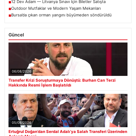
12 Dev Adam — Litvanya Sınavı İçin Biletler Satışta
■
Outdoor Mutfaklar ve Modern Yaşam Mekanları
■
Bursa’da çıkan orman yangını büyümeden söndürüldü
■
Güncel
06/08/2026
Transfer Krizi Soruşturmaya Dönüştü: Burhan Can Terzi
Hakkında Resmi İşlem Başlatıldı
05/08/2026
Ertuğrul Doğan’dan Serdal Adalı’ya Salah Transferi Üzerinden