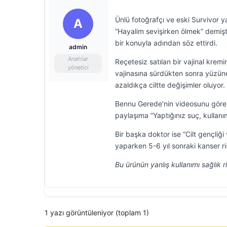
Ünlü fotoğrafçı ve eski Survivor 
A
“Hayalim sevişirken ölmek” demiş
bir konuyla adından söz ettirdi.
admin
Anahtar
Reçetesiz satılan bir vajinal kre
yönetici
vajinasına sürdükten sonra yüzün
azaldıkça ciltte değişimler oluyor.
Bennu Gerede’nin videosunu gören
paylaşıma “Yaptığınız suç, kullanı
Bir başka doktor ise “Cilt gençliğ
yaparken 5-6 yıl sonraki kanser ri
Bu ürünün yanlış kullanımı sağlık 
1 yazı görüntüleniyor (toplam 1)