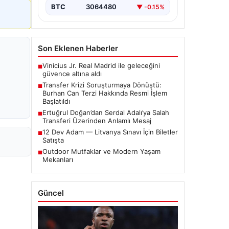
iddialar nedeniyle…
BTC
3064480
▼ -0.15%
Son Eklenen Haberler
Vinicius Jr. Real Madrid ile geleceğini
■
güvence altına aldı
Transfer Krizi Soruşturmaya Dönüştü:
■
Burhan Can Terzi Hakkında Resmi İşlem
Başlatıldı
Ertuğrul Doğan’dan Serdal Adalı’ya Salah
■
Transferi Üzerinden Anlamlı Mesaj
12 Dev Adam — Litvanya Sınavı İçin Biletler
■
Satışta
Outdoor Mutfaklar ve Modern Yaşam
■
Mekanları
Güncel