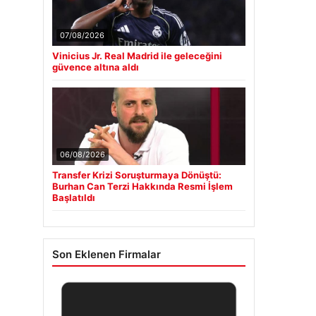
07/08/2026
Vinicius Jr. Real Madrid ile geleceğini
güvence altına aldı
06/08/2026
Transfer Krizi Soruşturmaya Dönüştü:
Burhan Can Terzi Hakkında Resmi İşlem
Başlatıldı
Son Eklenen Firmalar