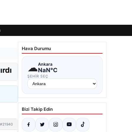
ı
Hava Durumu
☁
Ankara
ırdı
NaN°C
ŞEHIR SEÇ
Bizi Takip Edin
#21940