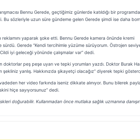
yarışmacısı Bennu Gerede, geçtiğimiz günlerde katıldığı bir programda
ti. Bu sözleriyle uzun süre gündeme gelen Gerede şimdi ise daha bo
min reklamını yaparak şoke etti. Bennu Gerede kamera önünde kremi
e sürdü. Gerede “Kendi tercihimle yüzüme sürüyorum. Östrojen seviye
 Cildi iyi geleceği yönünde çalışmalar var” dedi.
 doktorlar peş peşe uyarı ve tepki yorumları yazdı. Doktor Burak Ha
m şekliniz yanlış. Hakkınızda şikayetçi olacağız” diyerek tepki gösterd
i vadeden her video farkında iseniz dikkate alınıyor. Bunu bilerek payl
skini hiçe sayıyorsunuz” dedi.
riskleri doğurabilir. Kullanmadan önce mutlaka sağlık uzmanına danışın