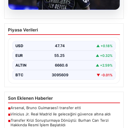
07.08.2026
Vinicius Jr. Real Madrid ile geleceğini
Piyasa Verileri
güvence altına aldı
Avrupa'nın transfer dedikodularının odağında yer alan
Vinicius Junior için beklenen karar açıklandı. Real
USD
47.74
▲ +0.18%
Madrid,…
EUR
55.25
▲ +0.32%
ALTIN
6660.6
▲ +2.59%
BTC
3095609
▼ -0.01%
Son Eklenen Haberler
Arsenal, Bruno Guimaraes’i transfer etti
■
Vinicius Jr. Real Madrid ile geleceğini güvence altına aldı
■
Transfer Krizi Soruşturmaya Dönüştü: Burhan Can Terzi
■
Hakkında Resmi İşlem Başlatıldı