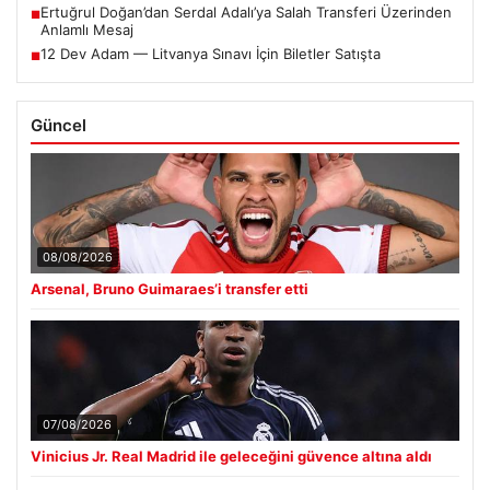
Ertuğrul Doğan’dan Serdal Adalı’ya Salah Transferi Üzerinden
■
Anlamlı Mesaj
12 Dev Adam — Litvanya Sınavı İçin Biletler Satışta
■
Güncel
08/08/2026
Arsenal, Bruno Guimaraes’i transfer etti
07/08/2026
Vinicius Jr. Real Madrid ile geleceğini güvence altına aldı