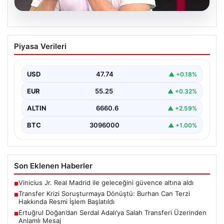
06.08.2026
Transfer Krizi Soruşturmaya Dönüştü:
Piyasa Verileri
Burhan Can Terzi Hakkında Resmi İşlem
Başlatıldı
USD
47.74
▲ +0.18%
Galatasaray Spor Kulübü, gerçekleştirilen transfer
görüşmeleri ve iddialarına ilişkin ortaya çıkan bazı
EUR
55.25
▲ +0.32%
iddialar nedeniyle…
ALTIN
6660.6
▲ +2.59%
BTC
3096000
▲ +1.00%
Son Eklenen Haberler
Vinicius Jr. Real Madrid ile geleceğini güvence altına aldı
■
Transfer Krizi Soruşturmaya Dönüştü: Burhan Can Terzi
■
Hakkında Resmi İşlem Başlatıldı
Ertuğrul Doğan’dan Serdal Adalı’ya Salah Transferi Üzerinden
■
Anlamlı Mesaj