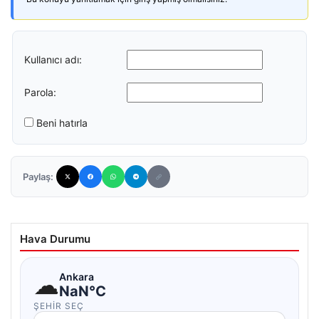
Kullanıcı adı:
Parola:
Beni hatırla
Paylaş:
Hava Durumu
☁
Ankara
NaN°C
ŞEHIR SEÇ