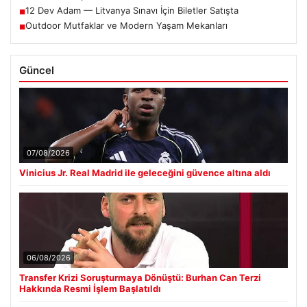
12 Dev Adam — Litvanya Sınavı İçin Biletler Satışta
■
Outdoor Mutfaklar ve Modern Yaşam Mekanları
■
Güncel
07/08/2026
Vinicius Jr. Real Madrid ile geleceğini güvence altına aldı
06/08/2026
Transfer Krizi Soruşturmaya Dönüştü: Burhan Can Terzi
Hakkında Resmi İşlem Başlatıldı