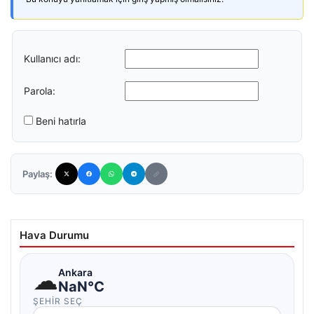
Kullanıcı adı:
Parola:
Beni hatırla
Paylaş:
Hava Durumu
☁
Ankara
NaN°C
ŞEHIR SEÇ