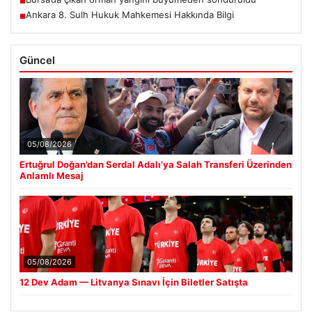
■
Ankara 8. Sulh Hukuk Mahkemesi Hakkında Bilgi
■
Güncel
05/08/2026
Ertuğrul Doğan’dan Serdal Adalı’ya Salah Transferi Üzerinden
Anlamlı Mesaj
05/08/2026
12 Dev Adam — Litvanya Sınavı İçin Biletler Satışta