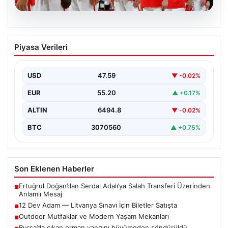
05.08.2026
12 Dev Adam — Litvanya Sınavı İçin
Piyasa Verileri
Biletler Satışta
12 Dev Adam'ın FIBA 2027 Dünya Kupası Elemeleri
kapsamındaki Litvanya maçı için biletler resmi…
USD
47.59
▼ -0.02%
EUR
55.20
▲ +0.17%
ALTIN
6494.8
▼ -0.02%
BTC
3070560
▲ +0.75%
Son Eklenen Haberler
Ertuğrul Doğan’dan Serdal Adalı’ya Salah Transferi Üzerinden
■
Anlamlı Mesaj
12 Dev Adam — Litvanya Sınavı İçin Biletler Satışta
■
Outdoor Mutfaklar ve Modern Yaşam Mekanları
■
Bursa’da çıkan orman yangını büyümeden söndürüldü