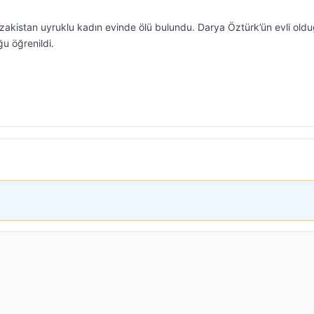
Kazakistan uyruklu kadın evinde ölü bulundu. Darya Öztürk’ün evli old
u öğrenildi.