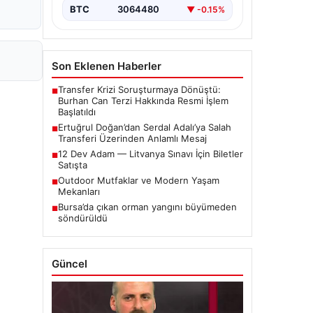
BTC
3064480
▼ -0.15%
Son Eklenen Haberler
Transfer Krizi Soruşturmaya Dönüştü:
■
Burhan Can Terzi Hakkında Resmi İşlem
Başlatıldı
Ertuğrul Doğan’dan Serdal Adalı’ya Salah
■
Transferi Üzerinden Anlamlı Mesaj
12 Dev Adam — Litvanya Sınavı İçin Biletler
■
Satışta
Outdoor Mutfaklar ve Modern Yaşam
■
Mekanları
Bursa’da çıkan orman yangını büyümeden
■
söndürüldü
Güncel