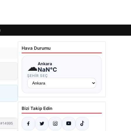
ı
Hava Durumu
☁
Ankara
NaN°C
ŞEHIR SEÇ
Bizi Takip Edin
#14995