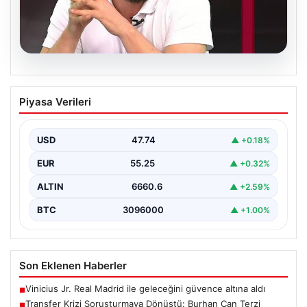
06.08.2026
Transfer Krizi Soruşturmaya Dönüştü:
Piyasa Verileri
Burhan Can Terzi Hakkında Resmi İşlem
Başlatıldı
USD
47.74
▲ +0.18%
Galatasaray Spor Kulübü, gerçekleştirilen transfer
görüşmeleri ve iddialarına ilişkin ortaya çıkan bazı
EUR
55.25
▲ +0.32%
iddialar nedeniyle…
ALTIN
6660.6
▲ +2.59%
BTC
3096000
▲ +1.00%
Son Eklenen Haberler
Vinicius Jr. Real Madrid ile geleceğini güvence altına aldı
■
Transfer Krizi Soruşturmaya Dönüştü: Burhan Can Terzi
■