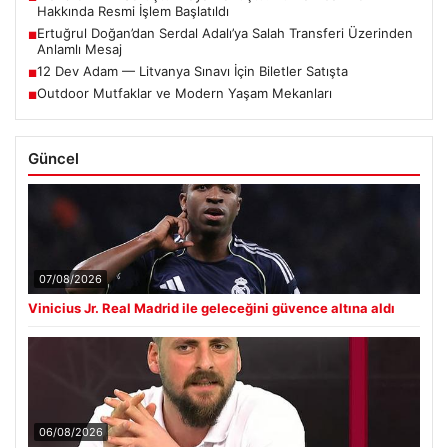
Hakkında Resmi İşlem Başlatıldı
Ertuğrul Doğan’dan Serdal Adalı’ya Salah Transferi Üzerinden
■
Anlamlı Mesaj
12 Dev Adam — Litvanya Sınavı İçin Biletler Satışta
■
Outdoor Mutfaklar ve Modern Yaşam Mekanları
■
Güncel
07/08/2026
Vinicius Jr. Real Madrid ile geleceğini güvence altına aldı
06/08/2026