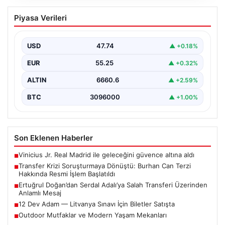
Transfer Krizi Soruşturmaya Dönüştü:
Piyasa Verileri
Burhan Can Terzi Hakkında Resmi İşlem
Başlatıldı
USD
47.74
▲ +0.18%
Galatasaray Spor Kulübü, gerçekleştirilen transfer
görüşmeleri ve iddialarına ilişkin ortaya çıkan bazı
EUR
55.25
▲ +0.32%
iddialar nedeniyle…
ALTIN
6660.6
▲ +2.59%
BTC
3096000
▲ +1.00%
Son Eklenen Haberler
Vinicius Jr. Real Madrid ile geleceğini güvence altına aldı
■
Transfer Krizi Soruşturmaya Dönüştü: Burhan Can Terzi
■
Hakkında Resmi İşlem Başlatıldı
Ertuğrul Doğan’dan Serdal Adalı’ya Salah Transferi Üzerinden
■
Anlamlı Mesaj
12 Dev Adam — Litvanya Sınavı İçin Biletler Satışta
■
Outdoor Mutfaklar ve Modern Yaşam Mekanları
■