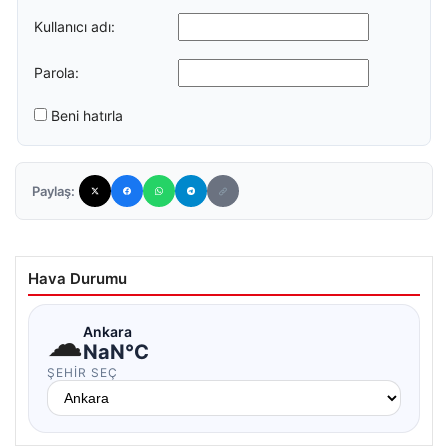
Kullanıcı adı:
Parola:
Beni hatırla
Paylaş:
Hava Durumu
☁
Ankara
NaN°C
ŞEHIR SEÇ