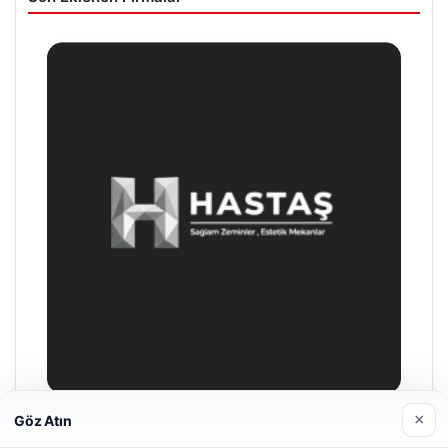
×
Göz Atın
Prenses Night Club