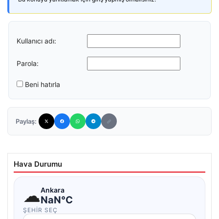
Kullanıcı adı:
Parola:
Beni hatırla
Paylaş:
Hava Durumu
☁
Ankara
NaN°C
ŞEHIR SEÇ