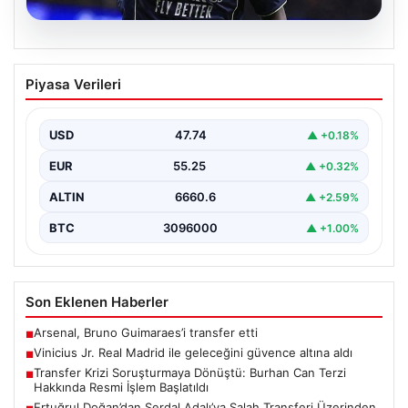
07.08.2026
Vinicius Jr. Real Madrid ile geleceğini
Piyasa Verileri
güvence altına aldı
Avrupa'nın transfer dedikodularının odağında yer alan
Vinicius Junior için beklenen karar açıklandı. Real
USD
47.74
▲ +0.18%
Madrid,…
EUR
55.25
▲ +0.32%
ALTIN
6660.6
▲ +2.59%
BTC
3096000
▲ +1.00%
Son Eklenen Haberler
Arsenal, Bruno Guimaraes’i transfer etti
■
Vinicius Jr. Real Madrid ile geleceğini güvence altına aldı
■
Transfer Krizi Soruşturmaya Dönüştü: Burhan Can Terzi
■
Hakkında Resmi İşlem Başlatıldı
Ertuğrul Doğan’dan Serdal Adalı’ya Salah Transferi Üzerinden