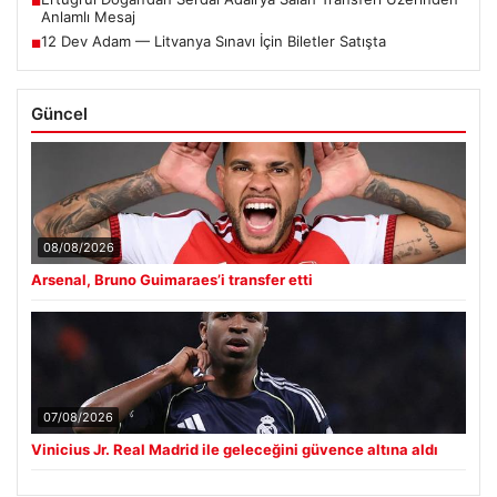
■
Anlamlı Mesaj
12 Dev Adam — Litvanya Sınavı İçin Biletler Satışta
■
Güncel
08/08/2026
Arsenal, Bruno Guimaraes’i transfer etti
07/08/2026
Vinicius Jr. Real Madrid ile geleceğini güvence altına aldı