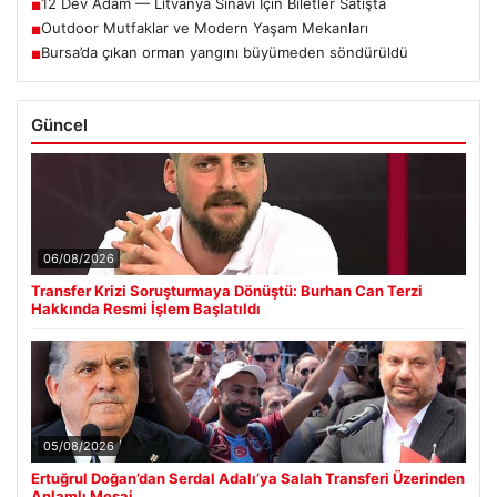
12 Dev Adam — Litvanya Sınavı İçin Biletler Satışta
■
Outdoor Mutfaklar ve Modern Yaşam Mekanları
■
Bursa’da çıkan orman yangını büyümeden söndürüldü
■
Güncel
06/08/2026
Transfer Krizi Soruşturmaya Dönüştü: Burhan Can Terzi
Hakkında Resmi İşlem Başlatıldı
05/08/2026
Ertuğrul Doğan’dan Serdal Adalı’ya Salah Transferi Üzerinden
Anlamlı Mesaj