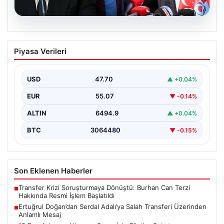
05.08.2026
Ertuğrul Doğan’dan Serdal Adalı’ya
Piyasa Verileri
Salah Transferi Üzerinden Anlamlı
Mesaj
USD
47.70
▲ +0.04%
Trabzonspor Kulübü Başkanı Ertuğrul Doğan, son
günlerde spor kamuoyunda gündem olan transfer
EUR
55.07
▼ -0.14%
söylentileriyle ilgili…
ALTIN
6494.9
▲ +0.04%
BTC
3064480
▼ -0.15%
Son Eklenen Haberler
Transfer Krizi Soruşturmaya Dönüştü: Burhan Can Terzi
■
Hakkında Resmi İşlem Başlatıldı
Ertuğrul Doğan’dan Serdal Adalı’ya Salah Transferi Üzerinden
■
Anlamlı Mesaj