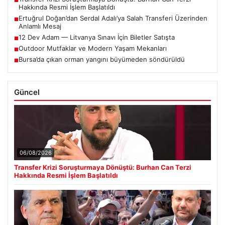
■
Hakkında Resmi İşlem Başlatıldı
Ertuğrul Doğan’dan Serdal Adalı’ya Salah Transferi Üzerinden
■
Anlamlı Mesaj
12 Dev Adam — Litvanya Sınavı İçin Biletler Satışta
■
Outdoor Mutfaklar ve Modern Yaşam Mekanları
■
Bursa’da çıkan orman yangını büyümeden söndürüldü
■
Güncel
06/08/2026
Transfer Krizi Soruşturmaya Dönüştü: Burhan Can Terzi
Hakkında Resmi İşlem Başlatıldı