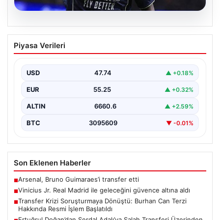
07.08.2026
Vinicius Jr. Real Madrid ile geleceğini
Piyasa Verileri
güvence altına aldı
Avrupa'nın transfer dedikodularının odağında yer alan
Vinicius Junior için beklenen karar açıklandı. Real
USD
47.74
▲ +0.18%
Madrid,…
EUR
55.25
▲ +0.32%
ALTIN
6660.6
▲ +2.59%
BTC
3095609
▼ -0.01%
Son Eklenen Haberler
Arsenal, Bruno Guimaraes’i transfer etti
■
Vinicius Jr. Real Madrid ile geleceğini güvence altına aldı
■
Transfer Krizi Soruşturmaya Dönüştü: Burhan Can Terzi
■
Hakkında Resmi İşlem Başlatıldı
Ertuğrul Doğan’dan Serdal Adalı’ya Salah Transferi Üzerinden