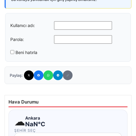
Kullanıcı adı:
Parola:
Beni hatırla
Paylaş:
Hava Durumu
☁
Ankara
NaN°C
ŞEHIR SEÇ