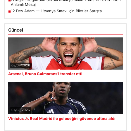
■
Anlamlı Mesaj
12 Dev Adam — Litvanya Sınavı İçin Biletler Satışta
■
Güncel
08/08/2026
Arsenal, Bruno Guimaraes’i transfer etti
07/08/2026
Vinicius Jr. Real Madrid ile geleceğini güvence altına aldı