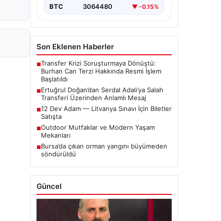
BTC
3064480
▼ -0.15%
Son Eklenen Haberler
Transfer Krizi Soruşturmaya Dönüştü:
■
Burhan Can Terzi Hakkında Resmi İşlem
Başlatıldı
Ertuğrul Doğan’dan Serdal Adalı’ya Salah
■
Transferi Üzerinden Anlamlı Mesaj
12 Dev Adam — Litvanya Sınavı İçin Biletler
■
Satışta
Outdoor Mutfaklar ve Modern Yaşam
■
Mekanları
Bursa’da çıkan orman yangını büyümeden
■
söndürüldü
Güncel