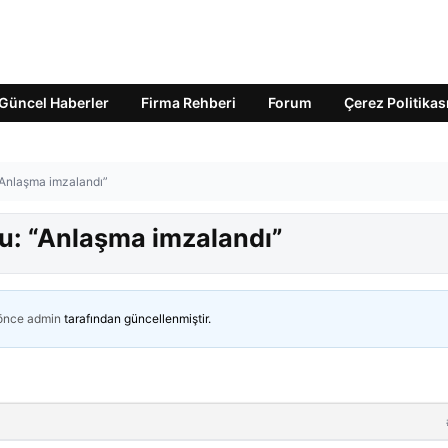
Güncel Haberler
Firma Rehberi
Forum
Çerez Politikas
Anlaşma imzalandı”
: “Anlaşma imzalandı”
 önce
admin
tarafından güncellenmiştir.