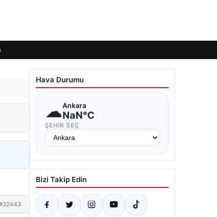
ı
Hava Durumu
☁
Ankara
NaN°C
ŞEHIR SEÇ
Bizi Takip Edin
#22443