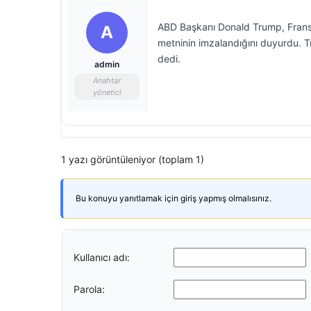
ABD Başkanı Donald Trump, Fransa
A
metninin imzalandığını duyurdu. Tr
dedi.
admin
Anahtar
yönetici
1 yazı görüntüleniyor (toplam 1)
Bu konuyu yanıtlamak için giriş yapmış olmalısınız.
Kullanıcı adı:
Parola: