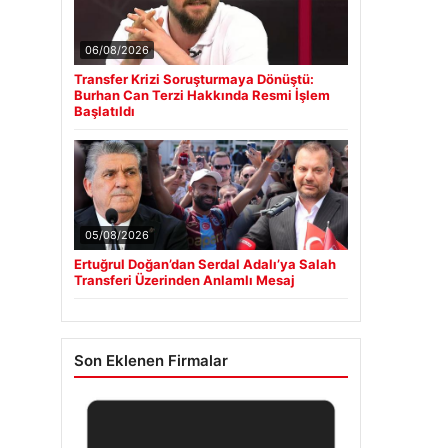
06/08/2026
Transfer Krizi Soruşturmaya Dönüştü:
Burhan Can Terzi Hakkında Resmi İşlem
Başlatıldı
05/08/2026
Ertuğrul Doğan’dan Serdal Adalı’ya Salah
Transferi Üzerinden Anlamlı Mesaj
Son Eklenen Firmalar