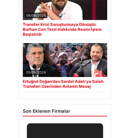
06/08/2026
Transfer Krizi Soruşturmaya Dönüştü:
Burhan Can Terzi Hakkında Resmi İşlem
Başlatıldı
05/08/2026
Ertuğrul Doğan’dan Serdal Adalı’ya Salah
Transferi Üzerinden Anlamlı Mesaj
Son Eklenen Firmalar