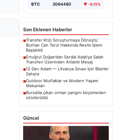
BTC
3064480
▼ -0.15%
Son Eklenen Haberler
Transfer Krizi Soruşturmaya Dönüştü:
■
Burhan Can Terzi Hakkında Resmi İşlem
Başlatıldı
Ertuğrul Doğan’dan Serdal Adalı’ya Salah
■
Transferi Üzerinden Anlamlı Mesaj
12 Dev Adam — Litvanya Sınavı İçin Biletler
■
Satışta
Outdoor Mutfaklar ve Modern Yaşam
■
Mekanları
Bursa’da çıkan orman yangını büyümeden
■
söndürüldü
Güncel