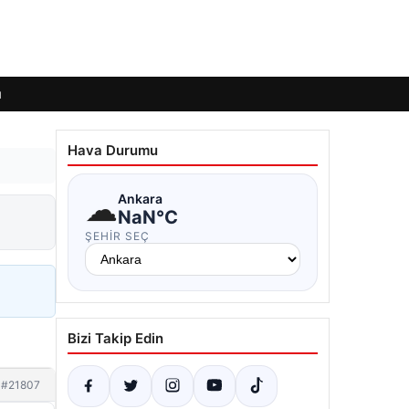
ı
Hava Durumu
☁
Ankara
NaN°C
ŞEHIR SEÇ
Bizi Takip Edin
#21807