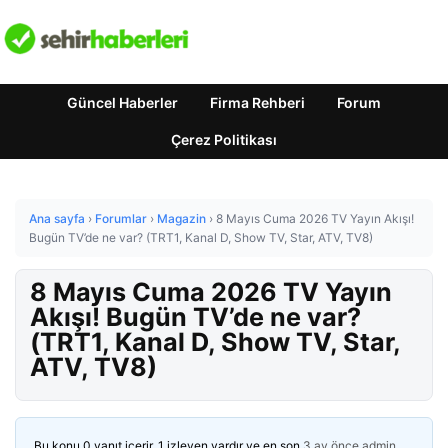
Güncel Haberler
Firma Rehberi
Forum
Çerez Politikası
Ana sayfa
›
Forumlar
›
Magazin
›
8 Mayıs Cuma 2026 TV Yayın Akışı!
Bugün TV’de ne var? (TRT1, Kanal D, Show TV, Star, ATV, TV8)
8 Mayıs Cuma 2026 TV Yayın
Akışı! Bugün TV’de ne var?
(TRT1, Kanal D, Show TV, Star,
ATV, TV8)
Bu konu 0 yanıt içerir, 1 izleyen vardır ve en son
3 ay önce
admin