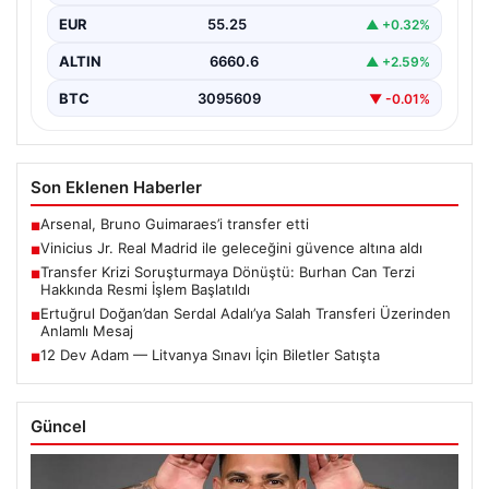
EUR
55.25
▲ +0.32%
ALTIN
6660.6
▲ +2.59%
BTC
3095609
▼ -0.01%
Son Eklenen Haberler
Arsenal, Bruno Guimaraes’i transfer etti
■
Vinicius Jr. Real Madrid ile geleceğini güvence altına aldı
■
Transfer Krizi Soruşturmaya Dönüştü: Burhan Can Terzi
■
Hakkında Resmi İşlem Başlatıldı
Ertuğrul Doğan’dan Serdal Adalı’ya Salah Transferi Üzerinden
■
Anlamlı Mesaj
12 Dev Adam — Litvanya Sınavı İçin Biletler Satışta
■
Güncel