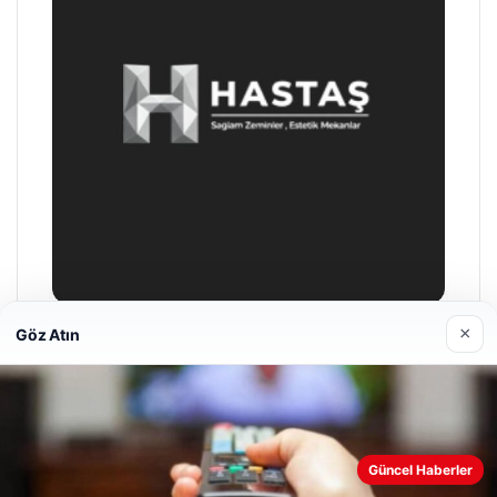
×
Göz Atın
Prenses Night Club
29/04/2026
Web sitemizi nasıl kullandığınızı daha iyi anlayabilmek,
Güncel Haberler
deneyiminizi kişiselleştirmek ve geliştirmek amacıyla çerezler