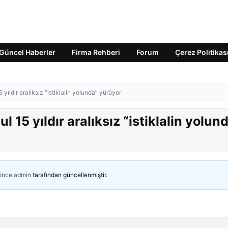
Güncel Haberler
Firma Rehberi
Forum
Çerez Politikas
yıldır aralıksız “istiklalin yolunda” yürüyor
 15 yıldır aralıksız “istiklalin yolun
 önce
admin
tarafından güncellenmiştir.