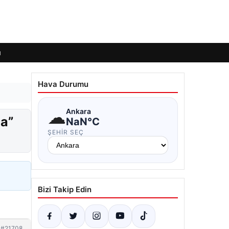
ı
Hava Durumu
☁
Ankara
da”
NaN°C
ŞEHIR SEÇ
Bizi Takip Edin
#21708