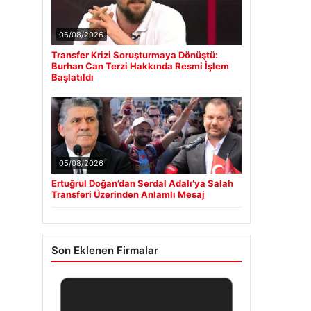
06/08/2026
Transfer Krizi Soruşturmaya Dönüştü:
Burhan Can Terzi Hakkında Resmi İşlem
Başlatıldı
05/08/2026
Ertuğrul Doğan’dan Serdal Adalı’ya Salah
Transferi Üzerinden Anlamlı Mesaj
Son Eklenen Firmalar