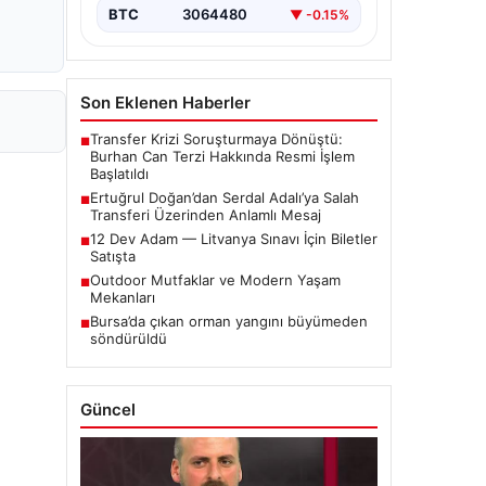
BTC
3064480
▼ -0.15%
Son Eklenen Haberler
Transfer Krizi Soruşturmaya Dönüştü:
■
Burhan Can Terzi Hakkında Resmi İşlem
Başlatıldı
Ertuğrul Doğan’dan Serdal Adalı’ya Salah
■
Transferi Üzerinden Anlamlı Mesaj
12 Dev Adam — Litvanya Sınavı İçin Biletler
■
Satışta
Outdoor Mutfaklar ve Modern Yaşam
■
Mekanları
Bursa’da çıkan orman yangını büyümeden
■
söndürüldü
Güncel