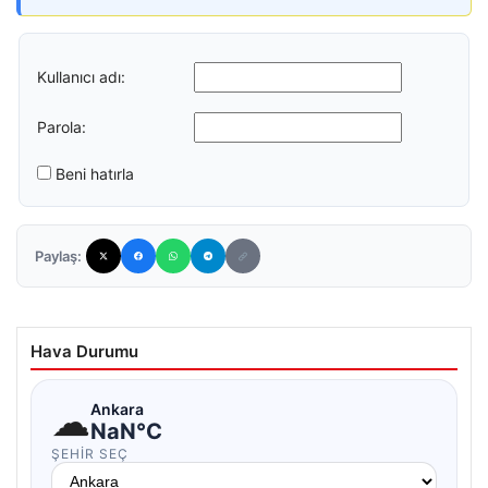
Kullanıcı adı:
Parola:
Beni hatırla
Paylaş:
Hava Durumu
☁
Ankara
NaN°C
ŞEHIR SEÇ