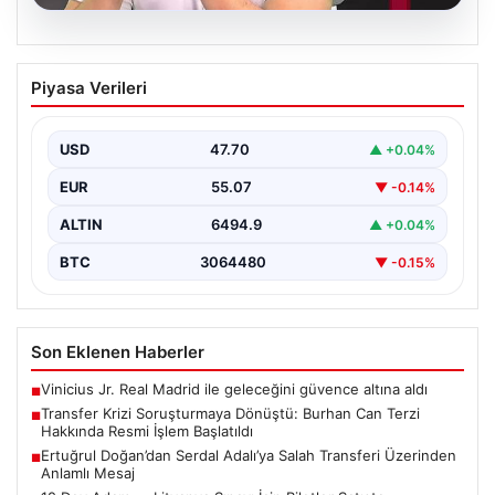
06.08.2026
Transfer Krizi Soruşturmaya Dönüştü:
Piyasa Verileri
Burhan Can Terzi Hakkında Resmi İşlem
Başlatıldı
USD
47.70
▲ +0.04%
Galatasaray Spor Kulübü, gerçekleştirilen transfer
görüşmeleri ve iddialarına ilişkin ortaya çıkan bazı
EUR
55.07
▼ -0.14%
iddialar nedeniyle…
ALTIN
6494.9
▲ +0.04%
BTC
3064480
▼ -0.15%
Son Eklenen Haberler
Vinicius Jr. Real Madrid ile geleceğini güvence altına aldı
■
Transfer Krizi Soruşturmaya Dönüştü: Burhan Can Terzi
■
Hakkında Resmi İşlem Başlatıldı
Ertuğrul Doğan’dan Serdal Adalı’ya Salah Transferi Üzerinden
■
Anlamlı Mesaj