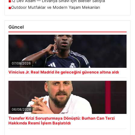
12 Dev Adam — Litvanya Sınavı İçin Biletler Satışta
■
Outdoor Mutfaklar ve Modern Yaşam Mekanları
■
Güncel
07/08/2026
Vinicius Jr. Real Madrid ile geleceğini güvence altına aldı
06/08/2026
Transfer Krizi Soruşturmaya Dönüştü: Burhan Can Terzi
Hakkında Resmi İşlem Başlatıldı