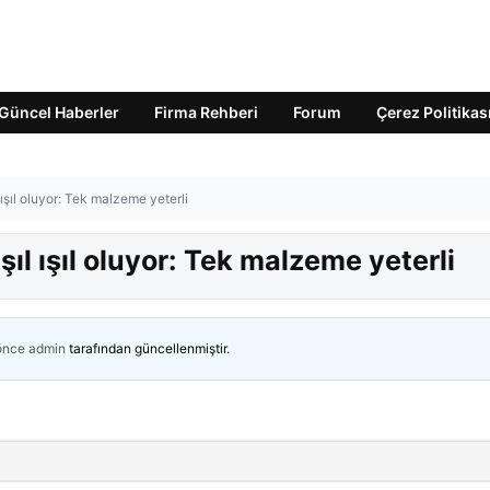
Güncel Haberler
Firma Rehberi
Forum
Çerez Politikas
ışıl oluyor: Tek malzeme yeterli
şıl ışıl oluyor: Tek malzeme yeterli
 önce
admin
tarafından güncellenmiştir.