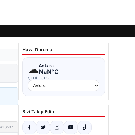
ı
Hava Durumu
☁
Ankara
NaN°C
ŞEHIR SEÇ
Bizi Takip Edin
#18507