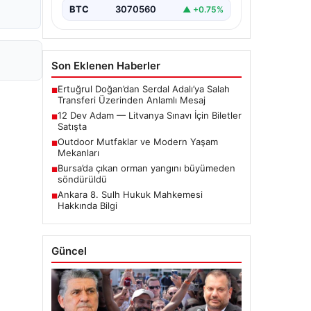
BTC
3070560
▲ +0.75%
Son Eklenen Haberler
Ertuğrul Doğan’dan Serdal Adalı’ya Salah
■
Transferi Üzerinden Anlamlı Mesaj
12 Dev Adam — Litvanya Sınavı İçin Biletler
■
Satışta
Outdoor Mutfaklar ve Modern Yaşam
■
Mekanları
Bursa’da çıkan orman yangını büyümeden
■
söndürüldü
Ankara 8. Sulh Hukuk Mahkemesi
■
Hakkında Bilgi
Güncel