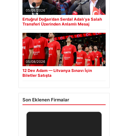
05/08/2026
Ertuğrul Doğan’dan Serdal Adalı’ya Salah
Transferi Üzerinden Anlamlı Mesaj
05/08/2026
12 Dev Adam — Litvanya Sınavı İçin
Biletler Satışta
Son Eklenen Firmalar