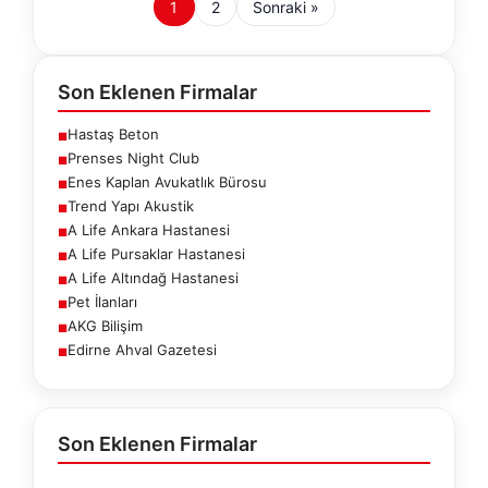
1
2
Sonraki »
Son Eklenen Firmalar
Hastaş Beton
■
Prenses Night Club
■
Enes Kaplan Avukatlık Bürosu
■
Trend Yapı Akustik
■
A Life Ankara Hastanesi
■
A Life Pursaklar Hastanesi
■
A Life Altındağ Hastanesi
■
Pet İlanları
■
AKG Bilişim
■
Edirne Ahval Gazetesi
■
Son Eklenen Firmalar