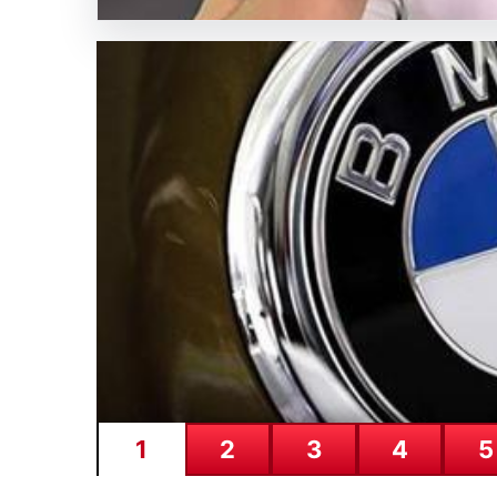
Ne?
SICAK HABER
GÜNCEL HABERLER
0 YORUM
05.08.2026
Ertuğrul Doğan’dan Serd
Anlamlı Mesaj
Trabzonspor Kulübü Başkanı Ertuğrul Doğan, son gü
açıklamalarda bulundu. Özellikle…
1
2
3
4
5