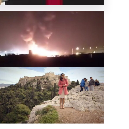
inden
önemli
BY’deki gaz sahasına SİHA saldırısı düzenlendi
.11.2025 03:53