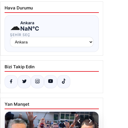
nan ekonomisinde neler oluyor? | euronews
.11.2025 19:52
Hava Durumu
☁
Ankara
NaN°C
ŞEHIR SEÇ
Bizi Takip Edin
Yan Manşet