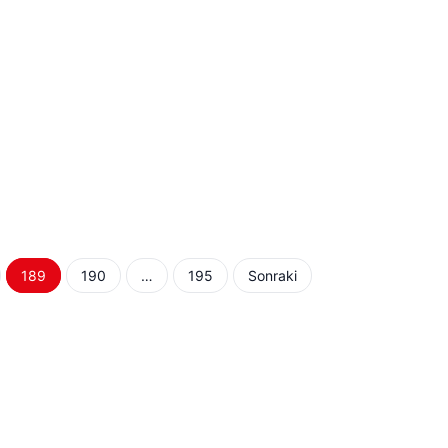
189
190
…
195
Sonraki