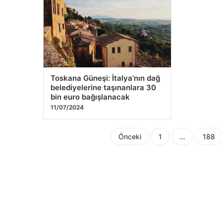
Toskana Güneşi: İtalya’nın dağ
belediyelerine taşınanlara 30
bin euro bağışlanacak
11/07/2024
Yazı
Önceki
1
…
188
sayfalaması