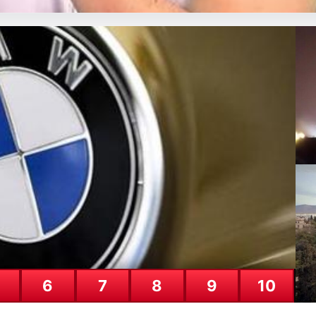
al Adalı’ya Salah Transferi Üzer
nlerde spor kamuoyunda gündem olan transfer söylentileriyle ilgili 
IK
27
6
7
8
9
10