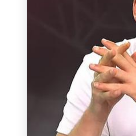
2026
Asgari
Ücret
Artışı
Toplantısı:
Ücret
Ne
Kadar
Olacak
ve
İlk
Tarih