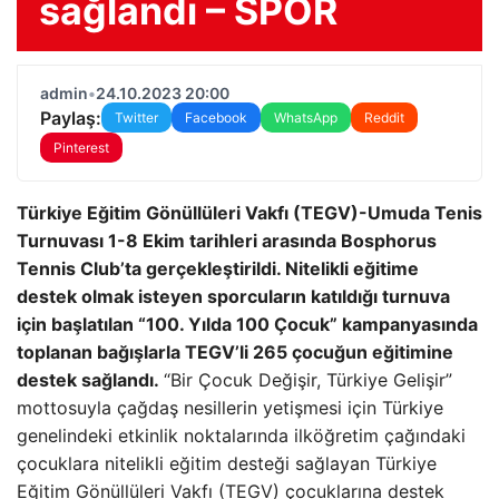
sağlandı – SPOR
admin
•
24.10.2023 20:00
Paylaş:
Twitter
Facebook
WhatsApp
Reddit
Pinterest
Türkiye Eğitim Gönüllüleri Vakfı (TEGV)-Umuda Tenis
Turnuvası 1-8 Ekim tarihleri arasında Bosphorus
Tennis Club’ta gerçekleştirildi. Nitelikli eğitime
destek olmak isteyen sporcuların katıldığı turnuva
için başlatılan “100. Yılda 100 Çocuk” kampanyasında
toplanan bağışlarla TEGV’li 265 çocuğun eğitimine
destek sağlandı.
“Bir Çocuk Değişir, Türkiye Gelişir”
mottosuyla çağdaş nesillerin yetişmesi için Türkiye
genelindeki etkinlik noktalarında ilköğretim çağındaki
çocuklara nitelikli eğitim desteği sağlayan Türkiye
Eğitim Gönüllüleri Vakfı (TEGV) çocuklarına destek