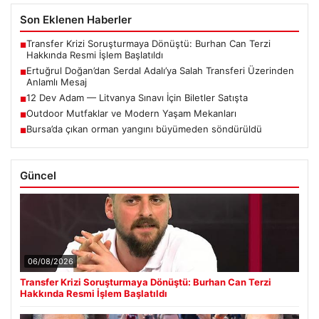
Son Eklenen Haberler
Transfer Krizi Soruşturmaya Dönüştü: Burhan Can Terzi
■
Hakkında Resmi İşlem Başlatıldı
Ertuğrul Doğan’dan Serdal Adalı’ya Salah Transferi Üzerinden
■
Anlamlı Mesaj
12 Dev Adam — Litvanya Sınavı İçin Biletler Satışta
■
Outdoor Mutfaklar ve Modern Yaşam Mekanları
■
Bursa’da çıkan orman yangını büyümeden söndürüldü
■
Güncel
06/08/2026
Transfer Krizi Soruşturmaya Dönüştü: Burhan Can Terzi
Hakkında Resmi İşlem Başlatıldı