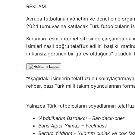
REKLAM
Avrupa futbolunun yönetim ve denetleme organı
2024 turnuvasına katılacak Türk futbolcuların isi
Kurumun resmi internet sitesinde çarşamba gü
isimleri nasıl doğru telaffuz edilir” başlıklı metin
imkansız görünen bir görev olduğunu” okuduk. h
“Aşağıdaki isimlerin telaffuzunu kolaylaştırma
rehber, bazı Türk milli takım oyuncularının forma
.
Yalnızca Türk futbolcuların soyadlarının telaffuz
“Abdülkerim Bardakcı – Bar-dack-cher
Barış Alper Yılmaz – Yeelmass
Bertuğ Yıldırım – Yıldırım çıplak ve çok fa