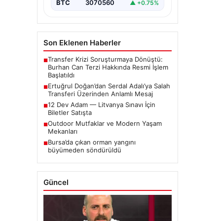
BTC
3070560
▲ +0.75%
Son Eklenen Haberler
Transfer Krizi Soruşturmaya Dönüştü:
■
Burhan Can Terzi Hakkında Resmi İşlem
Başlatıldı
Ertuğrul Doğan’dan Serdal Adalı’ya Salah
■
Transferi Üzerinden Anlamlı Mesaj
12 Dev Adam — Litvanya Sınavı İçin
■
Biletler Satışta
Outdoor Mutfaklar ve Modern Yaşam
■
Mekanları
Bursa’da çıkan orman yangını
■
büyümeden söndürüldü
Güncel