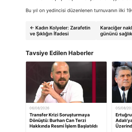
Bu yıl on yedincisi düzenlenen turnuvanın ilki 1
← Kadın Kolyeler: Zarafetin
Karaciğer nakl
ve Şıklığın İfadesi
gününü sağlıkl
Tavsiye Edilen Haberler
06/08/2026
05/08/20
Transfer Krizi Soruşturmaya
Ertuğru
Dönüştü: Burhan Can Terzi
Adalı’y
Hakkında Resmi İşlem Başlatıldı
Üzerind