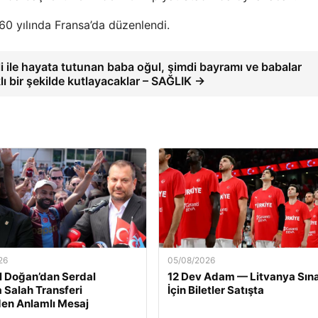
960 yılında Fransa’da düzenlendi.
i ile hayata tutunan baba oğul, şimdi bayramı ve babalar
ı bir şekilde kutlayacaklar – SAĞLIK →
26
05/08/2026
l Doğan’dan Serdal
12 Dev Adam — Litvanya Sına
a Salah Transferi
İçin Biletler Satışta
en Anlamlı Mesaj