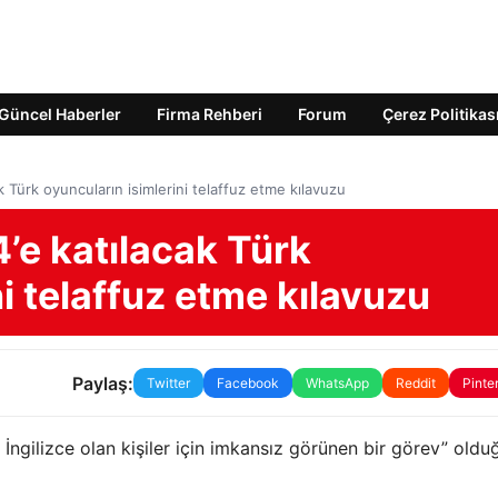
Güncel Haberler
Firma Rehberi
Forum
Çerez Politikas
Türk oyuncuların isimlerini telaffuz etme kılavuzu
e katılacak Türk
i telaffuz etme kılavuzu
Paylaş:
Twitter
Facebook
WhatsApp
Reddit
Pinte
i İngilizce olan kişiler için imkansız görünen bir görev” old