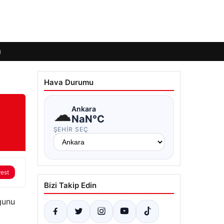
ı
Hava Durumu
☁
Ankara
NaN°C
ŞEHIR SEÇ
rest
Bizi Takip Edin
uğunu