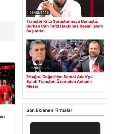
06/08/2026
Transfer Krizi Soruşturmaya Dönüştü:
Burhan Can Terzi Hakkında Resmi İşlem
Başlatıldı
05/08/2026
Ertuğrul Doğan’dan Serdal Adalı’ya
Salah Transferi Üzerinden Anlamlı
Mesaj
Son Eklenen Firmalar
vı