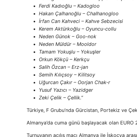
Ferdi Kadıoğlu – Kadogloo
Hakan Çalhanoğlu – Chalhanogloo
İrfan Can Kahveci – Kahve Sebzecisi
Kerem Aktürkoğlu – Oyuncu-collu
Neden Günok – Goo-nok
Neden Müldür – Mooldor
Tamam Yokuşlu – Yokuşler
Orkun Kökçü – Kerkçu
Salih Özcan – Erz-jan
Semih Kılıçsoy – Kilitsoy
Uğurcan Çakır – Oorjan Chak-r
Yusuf Yazıcı – Yazidger
Zeki Çelik – Çellik.”
Türkiye, F Grubu’nda Gürcistan, Portekiz ve Çek
Almanya’da cuma günü başlayacak olan EURO 202
Turnuvanın açılış maçı Almanya ile İskoçya aras