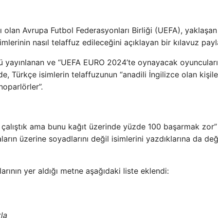
 olan Avrupa Futbol Federasyonları Birliği (UEFA), yaklaşa
mlerinin nasıl telaffuz edileceğini açıklayan bir kılavuz payl
nü yayınlanan ve “UEFA EURO 2024’te oynayacak oyuncular
de, Türkçe isimlerin telaffuzunun “anadili İngilizce olan kişile
oparlörler”.
ya çalıştık ama bunu kağıt üzerinde yüzde 100 başarmak zor”
ların üzerine soyadlarını değil isimlerini yazdıklarına da değ
larının yer aldığı metne aşağıdaki liste eklendi:
zla