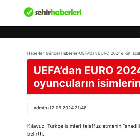
Haberler
›
Güncel Haberler
›
UEFA’dan EURO 2024’e katılacak 
UEFA’dan EURO 2024’
oyuncuların isimlerin
admin
•
12.06.2024 21:46
Kılavuz, Türkçe isimleri telaffuz etmenin “anadil
belirtti.