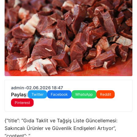
admin
•
02.06.2026 18:47
Paylaş:
Twitter
Facebook
WhatsApp
Reddit
Pinterest
{“title”: “Gıda Taklit ve Tağşiş Liste Güncellemesi:
Sakıncalı Ürünler ve Güvenlik Endişeleri Artıyor”,
“content”: “