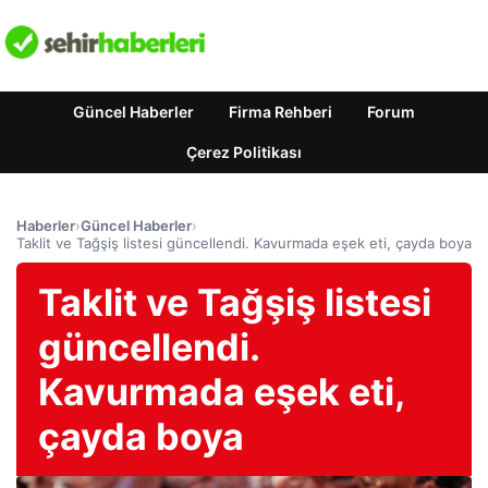
Güncel Haberler
Firma Rehberi
Forum
Çerez Politikası
Haberler
›
Güncel Haberler
›
Taklit ve Tağşiş listesi güncellendi. Kavurmada eşek eti, çayda boya
Taklit ve Tağşiş listesi
güncellendi.
Kavurmada eşek eti,
çayda boya