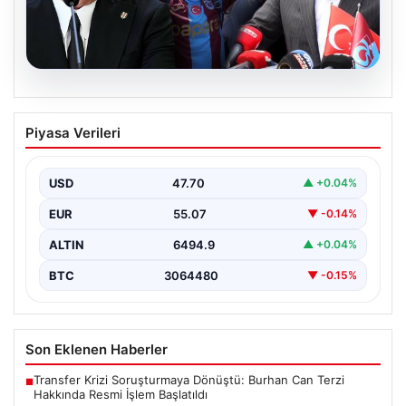
05.08.2026
Ertuğrul Doğan’dan Serdal Adalı’ya
Piyasa Verileri
Salah Transferi Üzerinden Anlamlı
Mesaj
USD
47.70
▲ +0.04%
Trabzonspor Kulübü Başkanı Ertuğrul Doğan, son
günlerde spor kamuoyunda gündem olan transfer
EUR
55.07
▼ -0.14%
söylentileriyle ilgili…
ALTIN
6494.9
▲ +0.04%
BTC
3064480
▼ -0.15%
Son Eklenen Haberler
Transfer Krizi Soruşturmaya Dönüştü: Burhan Can Terzi
■
Hakkında Resmi İşlem Başlatıldı