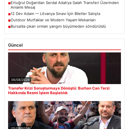
Ertuğrul Doğan’dan Serdal Adalı’ya Salah Transferi Üzerinden
■
Anlamlı Mesaj
12 Dev Adam — Litvanya Sınavı İçin Biletler Satışta
■
Outdoor Mutfaklar ve Modern Yaşam Mekanları
■
Bursa’da çıkan orman yangını büyümeden söndürüldü
■
Güncel
06/08/2026
Transfer Krizi Soruşturmaya Dönüştü: Burhan Can Terzi
Hakkında Resmi İşlem Başlatıldı
05/08/2026