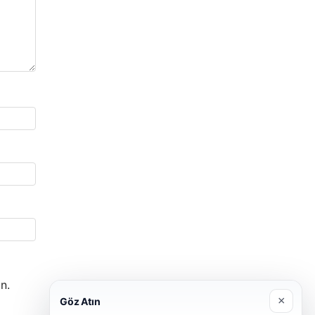
n.
×
Göz Atın