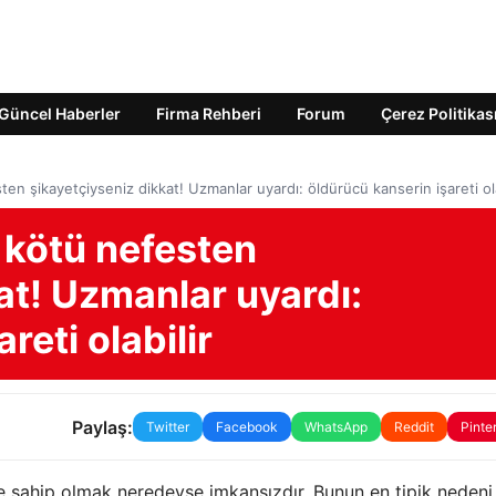
Güncel Haberler
Firma Rehberi
Forum
Çerez Politikas
n şikayetçiyseniz dikkat! Uzmanlar uyardı: öldürücü kanserin işareti ola
kötü nefesten
at! Uzmanlar uyardı:
reti olabilir
Paylaş:
Twitter
Facebook
WhatsApp
Reddit
Pinte
 sahip olmak neredeyse imkansızdır. Bunun en tipik nedeni