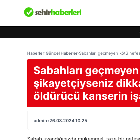
Haberler
›
Güncel Haberler
›
Sabahları geçmeyen kötü nefeste
Sabahları geçmeyen 
şikayetçiyseniz dikk
öldürücü kanserin işa
admin
•
26.03.2024 10:25
Sabah uyandığınızda mükemmel, taze bir nefese