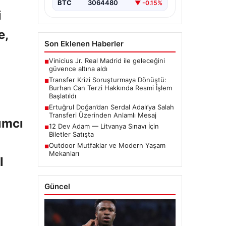
ortaya çıkan bazı iddialar
BTC
3064480
▼ -0.15%
nedeniyle…
i
e,
Son Eklenen Haberler
Vinicius Jr. Real Madrid ile geleceğini
■
güvence altına aldı
Transfer Krizi Soruşturmaya Dönüştü:
■
Burhan Can Terzi Hakkında Resmi İşlem
Başlatıldı
Ertuğrul Doğan’dan Serdal Adalı’ya Salah
■
Transferi Üzerinden Anlamlı Mesaj
ımcı
12 Dev Adam — Litvanya Sınavı İçin
■
Biletler Satışta
Outdoor Mutfaklar ve Modern Yaşam
■
Mekanları
l
Güncel