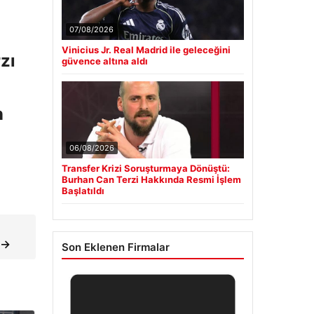
07/08/2026
Vinicius Jr. Real Madrid ile geleceğini
zı
güvence altına aldı
n
06/08/2026
Transfer Krizi Soruşturmaya Dönüştü:
Burhan Can Terzi Hakkında Resmi İşlem
Başlatıldı
ı →
Son Eklenen Firmalar