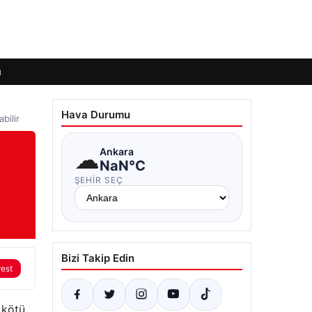
ı
Hava Durumu
bilir
☁
Ankara
NaN°C
ŞEHIR SEÇ
Bizi Takip Edin
rest
 kötü