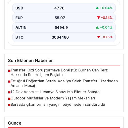
Mesaj
USD
47.70
▲ +0.04%
Trabzonspor Kulübü Başkanı Ertuğrul Doğan, son
günlerde spor kamuoyunda gündem olan transfer
EUR
55.07
▼ -0.14%
söylentileriyle ilgili…
ALTIN
6494.9
▲ +0.04%
BTC
3064480
▼ -0.15%
Son Eklenen Haberler
Transfer Krizi Soruşturmaya Dönüştü: Burhan Can Terzi
■
Hakkında Resmi İşlem Başlatıldı
Ertuğrul Doğan’dan Serdal Adalı’ya Salah Transferi Üzerinden
■
Anlamlı Mesaj
12 Dev Adam — Litvanya Sınavı İçin Biletler Satışta
■
Outdoor Mutfaklar ve Modern Yaşam Mekanları
■
Bursa’da çıkan orman yangını büyümeden söndürüldü
■
Güncel