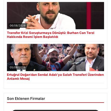
06/08/2026
Transfer Krizi Soruşturmaya Dönüştü: Burhan Can Terzi
Hakkında Resmi İşlem Başlatıldı
05/08/2026
Ertuğrul Doğan’dan Serdal Adalı’ya Salah Transferi Üzerinden
Anlamlı Mesaj
Son Eklenen Firmalar