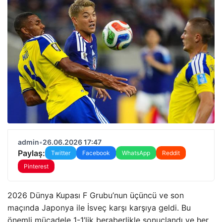
admin
•
26.06.2026 17:47
Paylaş:
Twitter
Facebook
WhatsApp
Reddit
Pinterest
2026 Dünya Kupası F Grubu’nun üçüncü ve son
maçında Japonya ile İsveç karşı karşıya geldi. Bu
önemli mücadele 1-1’lik beraberlikle sonuçlandı ve her