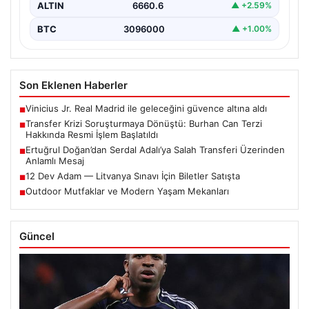
ALTIN
6660.6
▲ +2.59%
BTC
3096000
▲ +1.00%
Son Eklenen Haberler
Vinicius Jr. Real Madrid ile geleceğini güvence altına aldı
■
Transfer Krizi Soruşturmaya Dönüştü: Burhan Can Terzi
■
Hakkında Resmi İşlem Başlatıldı
Ertuğrul Doğan’dan Serdal Adalı’ya Salah Transferi Üzerinden
■
Anlamlı Mesaj
12 Dev Adam — Litvanya Sınavı İçin Biletler Satışta
■
Outdoor Mutfaklar ve Modern Yaşam Mekanları
■
Güncel