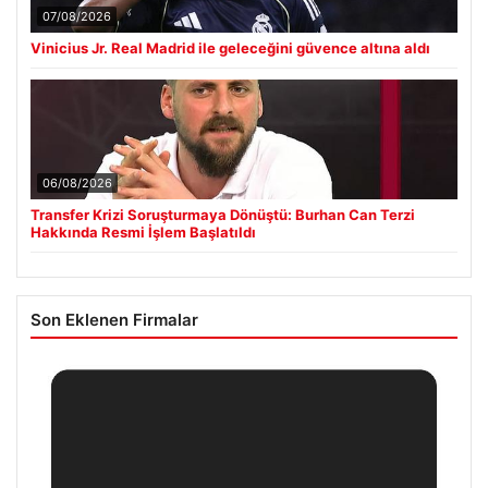
07/08/2026
Vinicius Jr. Real Madrid ile geleceğini güvence altına aldı
06/08/2026
Transfer Krizi Soruşturmaya Dönüştü: Burhan Can Terzi
Hakkında Resmi İşlem Başlatıldı
Son Eklenen Firmalar