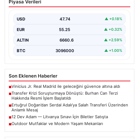
Piyasa Verileri
Burhan Can Terzi Hakkında Resmi İşlem
Başlatıldı
USD
47.74
▲ +0.18%
Galatasaray Spor Kulübü, gerçekleştirilen transfer
görüşmeleri ve iddialarına ilişkin ortaya çıkan bazı
EUR
55.25
▲ +0.32%
iddialar nedeniyle…
ALTIN
6660.6
▲ +2.59%
BTC
3096000
▲ +1.00%
Son Eklenen Haberler
Vinicius Jr. Real Madrid ile geleceğini güvence altına aldı
■
Transfer Krizi Soruşturmaya Dönüştü: Burhan Can Terzi
■
Hakkında Resmi İşlem Başlatıldı
Ertuğrul Doğan’dan Serdal Adalı’ya Salah Transferi Üzerinden
■
Anlamlı Mesaj
12 Dev Adam — Litvanya Sınavı İçin Biletler Satışta
■
Outdoor Mutfaklar ve Modern Yaşam Mekanları
■