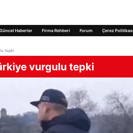
Güncel Haberler
Firma Rehberi
Forum
Çerez Politikas
lu tepki
ürkiye vurgulu tepki