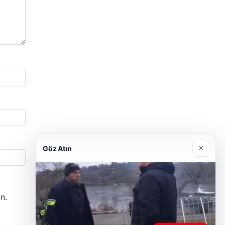
×
Göz Atın
n.