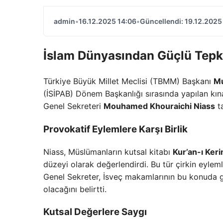
admin
•
16.12.2025 14:06
•
Güncellendi: 19.12.2025
İslam Dünyasından Güçlü Tepk
Türkiye Büyük Millet Meclisi (TBMM) Başkanı
Mu
(İSİPAB) Dönem Başkanlığı sırasında yapılan kın
Genel Sekreteri
Mouhamed Khouraichi Niass
ta
Provokatif Eylemlere Karşı Birlik
Niass, Müslümanların kutsal kitabı
Kur’an-ı Ker
düzeyi olarak değerlendirdi. Bu tür çirkin eyleml
Genel Sekreter, İsveç makamlarının bu konuda g
olacağını belirtti.
Kutsal Değerlere Saygı