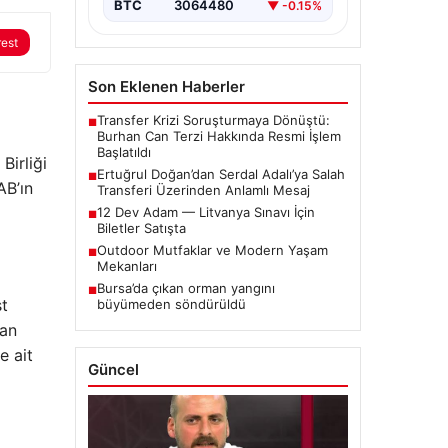
BTC
3064480
▼ -0.15%
rest
Son Eklenen Haberler
Transfer Krizi Soruşturmaya Dönüştü:
■
Burhan Can Terzi Hakkında Resmi İşlem
Başlatıldı
Birliği
Ertuğrul Doğan’dan Serdal Adalı’ya Salah
■
AB’ın
Transferi Üzerinden Anlamlı Mesaj
12 Dev Adam — Litvanya Sınavı İçin
■
Biletler Satışta
Outdoor Mutfaklar ve Modern Yaşam
■
Mekanları
Bursa’da çıkan orman yangını
■
st
büyümeden söndürüldü
yan
e ait
Güncel