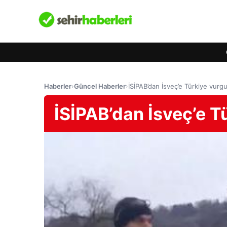
Haberler
›
Güncel Haberler
›
İSİPAB’dan İsveç’e Türkiye vurgu
İSİPAB’dan İsveç’e T