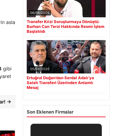
06/08/2026
in asla
Transfer Krizi Soruşturmaya Dönüştü:
Burhan Can Terzi Hakkında Resmi İşlem
Başlatıldı
B
gibi
05/08/2026
iyaret
Ertuğrul Doğan’dan Serdal Adalı’ya
Salah Transferi Üzerinden Anlamlı
Mesaj
ar! →
Son Eklenen Firmalar