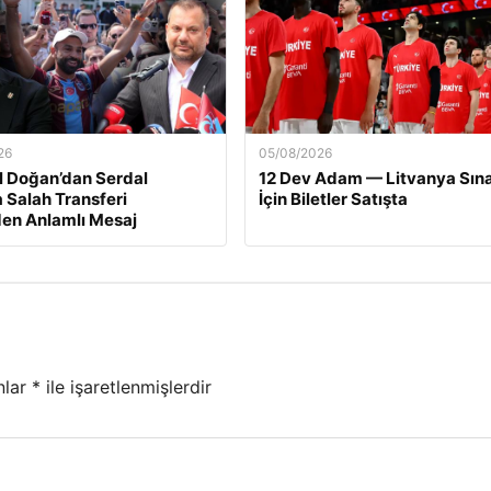
26
05/08/2026
l Doğan’dan Serdal
12 Dev Adam — Litvanya Sına
a Salah Transferi
İçin Biletler Satışta
en Anlamlı Mesaj
nlar
*
ile işaretlenmişlerdir