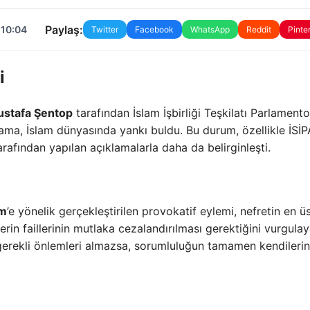
Paylaş:
 10:04
Twitter
Facebook
WhatsApp
Reddit
Pinte
i
stafa Şentop
tarafından İslam İşbirliği Teşkilatı Parlamento 
ama, İslam dünyasında yankı buldu. Bu durum, özellikle İSİP
rafından yapılan açıklamalarla daha da belirginleşti.
im
’e yönelik gerçekleştirilen provokatif eylemi, nefretin en ü
erin faillerinin mutlaka cezalandırılması gerektiğini vurgula
erekli önlemleri almazsa, sorumluluğun tamamen kendilerin