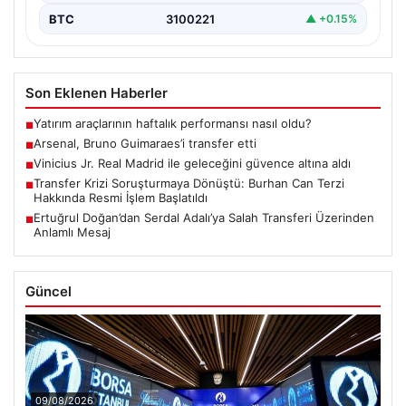
BTC
3100221
▲ +0.15%
Son Eklenen Haberler
Yatırım araçlarının haftalık performansı nasıl oldu?
■
Arsenal, Bruno Guimaraes’i transfer etti
■
Vinicius Jr. Real Madrid ile geleceğini güvence altına aldı
■
Transfer Krizi Soruşturmaya Dönüştü: Burhan Can Terzi
■
Hakkında Resmi İşlem Başlatıldı
Ertuğrul Doğan’dan Serdal Adalı’ya Salah Transferi Üzerinden
■
Anlamlı Mesaj
Güncel
09/08/2026