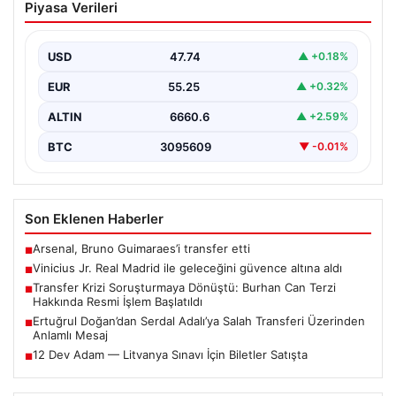
Piyasa Verileri
güvence altına aldı
Avrupa’nın transfer dedikodularının odağında yer alan
Vinicius Junior için beklenen karar açıklandı. Real
USD
47.74
▲ +0.18%
Madrid,…
EUR
55.25
▲ +0.32%
ALTIN
6660.6
▲ +2.59%
BTC
3095609
▼ -0.01%
Son Eklenen Haberler
Arsenal, Bruno Guimaraes’i transfer etti
■
Vinicius Jr. Real Madrid ile geleceğini güvence altına aldı
■
Transfer Krizi Soruşturmaya Dönüştü: Burhan Can Terzi
■
Hakkında Resmi İşlem Başlatıldı
Ertuğrul Doğan’dan Serdal Adalı’ya Salah Transferi Üzerinden
■
Anlamlı Mesaj
12 Dev Adam — Litvanya Sınavı İçin Biletler Satışta
■