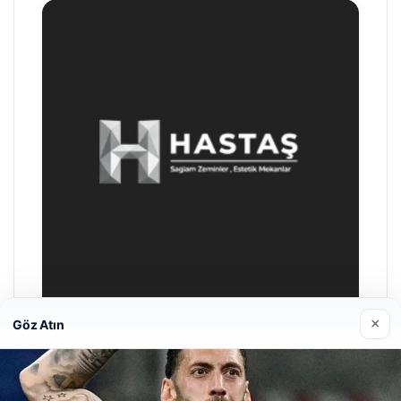
×
Göz Atın
Prenses Night Club
29/04/2026