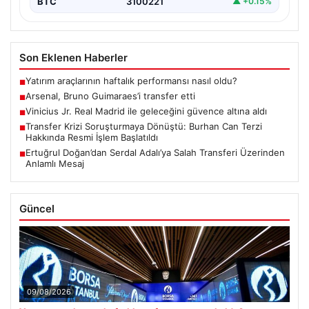
BTC
3100221
▲ +0.15%
Son Eklenen Haberler
Yatırım araçlarının haftalık performansı nasıl oldu?
■
Arsenal, Bruno Guimaraes’i transfer etti
■
Vinicius Jr. Real Madrid ile geleceğini güvence altına aldı
■
Transfer Krizi Soruşturmaya Dönüştü: Burhan Can Terzi
■
Hakkında Resmi İşlem Başlatıldı
Ertuğrul Doğan’dan Serdal Adalı’ya Salah Transferi Üzerinden
■
Anlamlı Mesaj
Güncel
09/08/2026