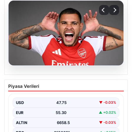
08.08.2026
Arsenal, Bruno Guimaraes’i transfer etti
Piyasa Verileri
USD
47.75
▼ -0.03%
EUR
55.30
▲ +0.02%
ALTIN
6658.5
▼ -0.03%