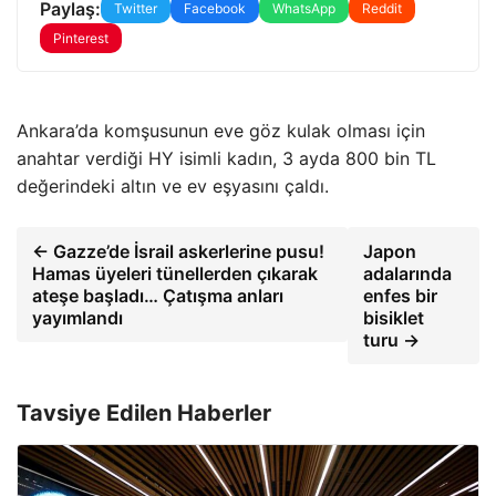
Paylaş:
Twitter
Facebook
WhatsApp
Reddit
Pinterest
Ankara’da komşusunun eve göz kulak olması için
anahtar verdiği HY isimli kadın, 3 ayda 800 bin TL
değerindeki altın ve ev eşyasını çaldı.
← Gazze’de İsrail askerlerine pusu!
Japon
Hamas üyeleri tünellerden çıkarak
adalarında
ateşe başladı… Çatışma anları
enfes bir
yayımlandı
bisiklet
turu →
Tavsiye Edilen Haberler