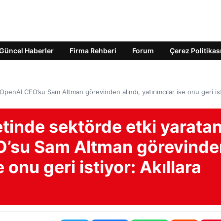
Güncel Haberler
Firma Rehberi
Forum
Çerez Politikas
penAI CEO’su Sam Altman görevinden alındı, yatırımcılar ise onu geri ist
tinde sektörde etki yarata
O’su Sam Altman görevinde
e onu geri istiyor: Akıllara