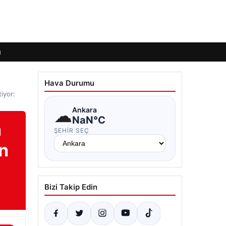
ı
Hava Durumu
iyor:
☁
Ankara
NaN°C
n
ŞEHIR SEÇ
n
Bizi Takip Edin