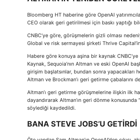
Bloomberg HT haberine göre OpenAI yatırımcıla
CEO olarak geri getirilmesi için baskı yaptığı bild
CNBC’ye göre, görüşmelerin gizli olması nedeniyl
Global ve risk sermayesi şirketi Thrive Capital’i
Habere göre konuya aşina bir kaynak CNBC’ye S
Kaynak, Sequoia’nın Altman ve eski OpenAI başka
girişim başlatsınlar, bundan sonra yapacakları he
Altman ve Brockman’ı geri getirme çabalarını de
Altman’ı geri getirme görüşmelerine ilişkin ilk 
dayandırarak Altman’ın geri dönme konusunda “k
söylediği kaydedildi.
BANA STEVE JOBS’U GETİRDİ
Öte yandan Sam Altman’ın OpenAI’den çıkışı, ak