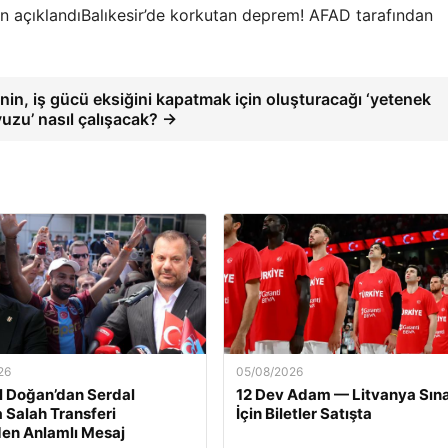
Balıkesir’de korkutan deprem! AFAD tarafından
nin, iş gücü eksiğini kapatmak için oluşturacağı ‘yetenek
uzu’ nasıl çalışacak? →
26
05/08/2026
l Doğan’dan Serdal
12 Dev Adam — Litvanya Sına
a Salah Transferi
İçin Biletler Satışta
en Anlamlı Mesaj