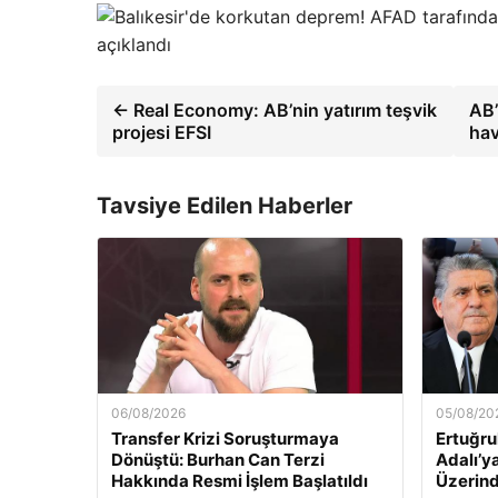
açıklandı
← Real Economy: AB’nin yatırım teşvik
AB’
projesi EFSI
hav
Tavsiye Edilen Haberler
06/08/2026
05/08/20
Transfer Krizi Soruşturmaya
Ertuğru
Dönüştü: Burhan Can Terzi
Adalı’y
Hakkında Resmi İşlem Başlatıldı
Üzerind