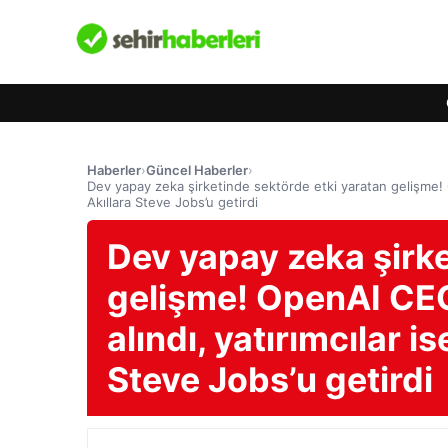
Haberler
›
Güncel Haberler
›
Dev yapay zeka şirketinde sektörde etki yaratan gelişme! O
Akıllara Steve Jobs’u getirdi
Dev yapay zeka şirke
gelişme! OpenAI CE
alındı, yatırımcılar is
Steve Jobs’u getirdi