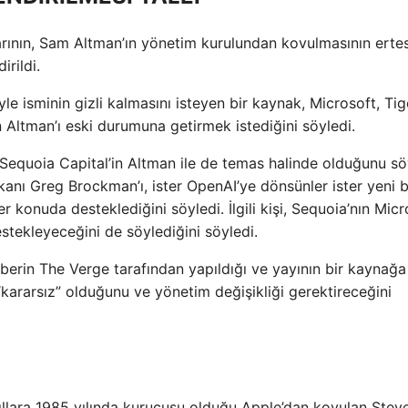
rının, Sam Altman’ın yönetim kurulundan kovulmasının erte
irildi.
e isminin gizli kalmasını isteyen bir kaynak, Microsoft, Tig
n Altman’ı eski durumuna getirmek istediğini söyledi.
equoia Capital’in Altman ile de temas halinde olduğunu söy
nı Greg Brockman’ı, ister OpenAI’ye dönsünler ister yeni b
r konuda desteklediğini söyledi. İlgili kişi, Sequoia’nın Micr
stekleyeceğini de söylediğini söyledi.
haberin The Verge tarafından yapıldığı ve yayının bir kaynağa
ararsız” olduğunu ve yönetim değişikliği gerektireceğini
ıllara 1985 yılında kurucusu olduğu Apple’dan kovulan Stev