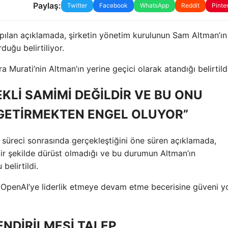
Paylaş:
Twitter
Facebook
WhatsApp
Reddit
Pinte
pılan açıklamada, şirketin yönetim kurulunun Sam Altman’ı
uğu belirtiliyor.
 Murati’nin Altman’ın yerine geçici olarak atandığı belirtildi
EKLİ SAMİMİ DEĞİLDİR VE BU ONU
GETİRMEKTEN ENGEL OLUYOR”
e süreci sonrasında gerçekleştiğini öne süren açıklamada,
 bir şekilde dürüst olmadığı ve bu durumun Altman’ın
belirtildi.
 OpenAI’ye liderlik etmeye devam etme becerisine güveni y
NDİRİLMESİ TALEP