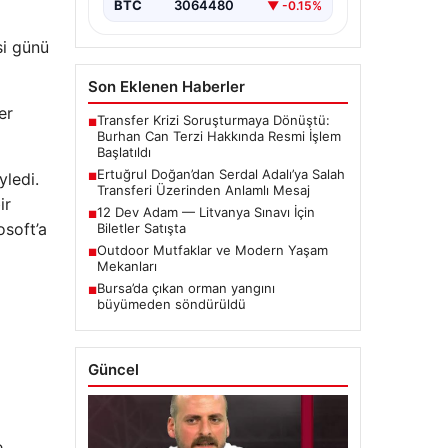
BTC
3064480
▼ -0.15%
si günü
Son Eklenen Haberler
er
Transfer Krizi Soruşturmaya Dönüştü:
■
Burhan Can Terzi Hakkında Resmi İşlem
Başlatıldı
Ertuğrul Doğan’dan Serdal Adalı’ya Salah
ledi.
■
Transferi Üzerinden Anlamlı Mesaj
ir
12 Dev Adam — Litvanya Sınavı İçin
■
osoft’a
Biletler Satışta
Outdoor Mutfaklar ve Modern Yaşam
■
Mekanları
Bursa’da çıkan orman yangını
■
büyümeden söndürüldü
Güncel
e