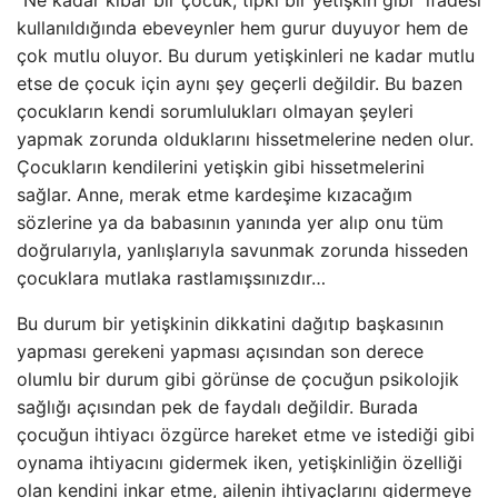
“Ne kadar kibar bir çocuk, tıpkı bir yetişkin gibi” ifadesi
kullanıldığında ebeveynler hem gurur duyuyor hem de
çok mutlu oluyor. Bu durum yetişkinleri ne kadar mutlu
etse de çocuk için aynı şey geçerli değildir. Bu bazen
çocukların kendi sorumlulukları olmayan şeyleri
yapmak zorunda olduklarını hissetmelerine neden olur.
Çocukların kendilerini yetişkin gibi hissetmelerini
sağlar. Anne, merak etme kardeşime kızacağım
sözlerine ya da babasının yanında yer alıp onu tüm
doğrularıyla, yanlışlarıyla savunmak zorunda hisseden
çocuklara mutlaka rastlamışsınızdır…
Bu durum bir yetişkinin dikkatini dağıtıp başkasının
yapması gerekeni yapması açısından son derece
olumlu bir durum gibi görünse de çocuğun psikolojik
sağlığı açısından pek de faydalı değildir. Burada
çocuğun ihtiyacı özgürce hareket etme ve istediği gibi
oynama ihtiyacını gidermek iken, yetişkinliğin özelliği
olan kendini inkar etme, ailenin ihtiyaçlarını gidermeye