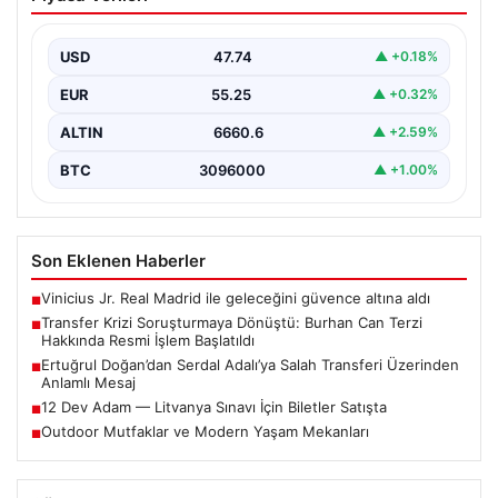
Burhan Can Terzi Hakkında Resmi İşlem
Başlatıldı
USD
47.74
▲ +0.18%
Galatasaray Spor Kulübü, gerçekleştirilen transfer
görüşmeleri ve iddialarına ilişkin ortaya çıkan bazı
EUR
55.25
▲ +0.32%
iddialar nedeniyle…
ALTIN
6660.6
▲ +2.59%
BTC
3096000
▲ +1.00%
Son Eklenen Haberler
Vinicius Jr. Real Madrid ile geleceğini güvence altına aldı
■
Transfer Krizi Soruşturmaya Dönüştü: Burhan Can Terzi
■
Hakkında Resmi İşlem Başlatıldı
Ertuğrul Doğan’dan Serdal Adalı’ya Salah Transferi Üzerinden
■
Anlamlı Mesaj
12 Dev Adam — Litvanya Sınavı İçin Biletler Satışta
■
Outdoor Mutfaklar ve Modern Yaşam Mekanları
■