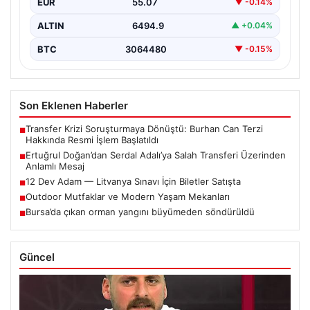
EUR
55.07
▼ -0.14%
söylentileriyle ilgili…
ALTIN
6494.9
▲ +0.04%
BTC
3064480
▼ -0.15%
Son Eklenen Haberler
Transfer Krizi Soruşturmaya Dönüştü: Burhan Can Terzi
■
Hakkında Resmi İşlem Başlatıldı
Ertuğrul Doğan’dan Serdal Adalı’ya Salah Transferi Üzerinden
■
Anlamlı Mesaj
12 Dev Adam — Litvanya Sınavı İçin Biletler Satışta
■
Outdoor Mutfaklar ve Modern Yaşam Mekanları
■
Bursa’da çıkan orman yangını büyümeden söndürüldü
■
Güncel