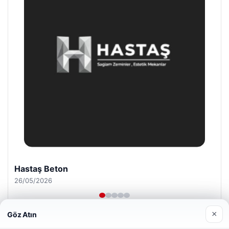
Prenses Night Club
29/04/2026
×
Göz Atın
Web sitemizi nasıl kullandığınızı daha iyi anlayabilmek,