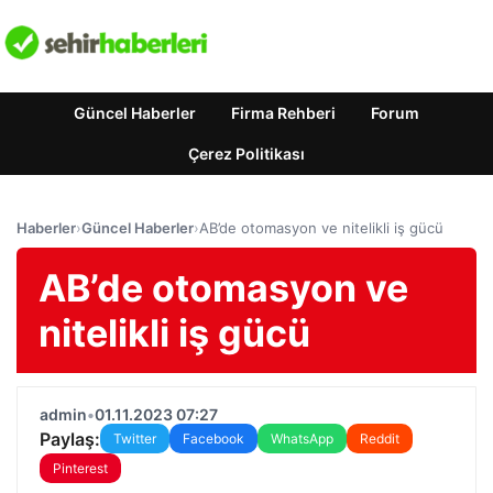
Güncel Haberler
Firma Rehberi
Forum
Çerez Politikası
Haberler
›
Güncel Haberler
›
AB’de otomasyon ve nitelikli iş gücü
AB’de otomasyon ve
nitelikli iş gücü
admin
•
01.11.2023 07:27
Paylaş:
Twitter
Facebook
WhatsApp
Reddit
Pinterest