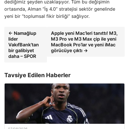
dediğimiz şeyden uzaklaşıyor. Tüm bu değişimin
ortasında, Alman “İş 4.0” stratejisi sektör genelinde
yeni bir “toplumsal fikir birliği” sağlıyor.
← Namağlup
Apple yeni Mac’leri tanıttı! M3,
lider
M3 Pro ve M3 Max çip ile yeni
VakıfBank’tan
MacBook Pro’lar ve yeni iMac
bir galibiyet
görücüye çıktı →
daha – SPOR
Tavsiye Edilen Haberler
07/08/2026