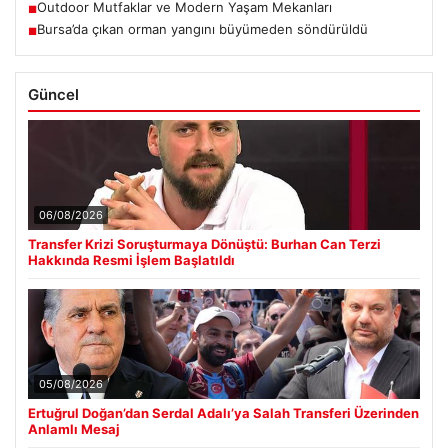
Outdoor Mutfaklar ve Modern Yaşam Mekanları
■
Bursa’da çıkan orman yangını büyümeden söndürüldü
■
Güncel
06/08/2026
Transfer Krizi Soruşturmaya Dönüştü: Burhan Can Terzi
Hakkında Resmi İşlem Başlatıldı
05/08/2026
Ertuğrul Doğan’dan Serdal Adalı’ya Salah Transferi Üzerinden
Anlamlı Mesaj