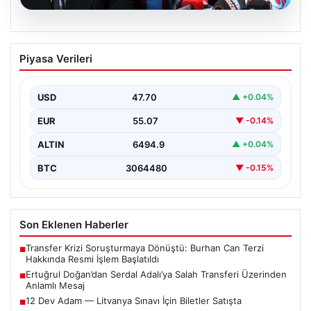
05.08.2026
Ertuğrul Doğan’dan Serdal Adalı’ya
Piyasa Verileri
Salah Transferi Üzerinden Anlamlı
Mesaj
USD
47.70
▲ +0.04%
Trabzonspor Kulübü Başkanı Ertuğrul Doğan, son
günlerde spor kamuoyunda gündem olan transfer
EUR
55.07
▼ -0.14%
söylentileriyle ilgili…
ALTIN
6494.9
▲ +0.04%
BTC
3064480
▼ -0.15%
Son Eklenen Haberler
Transfer Krizi Soruşturmaya Dönüştü: Burhan Can Terzi
■
Hakkında Resmi İşlem Başlatıldı
Ertuğrul Doğan’dan Serdal Adalı’ya Salah Transferi Üzerinden
■
Anlamlı Mesaj
12 Dev Adam — Litvanya Sınavı İçin Biletler Satışta
■